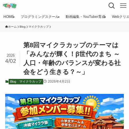
HOME
プログラミングスクール
動画編集・YouTuber育成
Webクリ
ホーム
Blog
マイクラカップ
第8回マイクラカップのテーマは
「みんなが輝く！β世代のまち ～
2026
4/02
人口・年齢のバランスが変わる社
会をどう生きる？～」
2026年4月2日
Blog
マイクラカップ