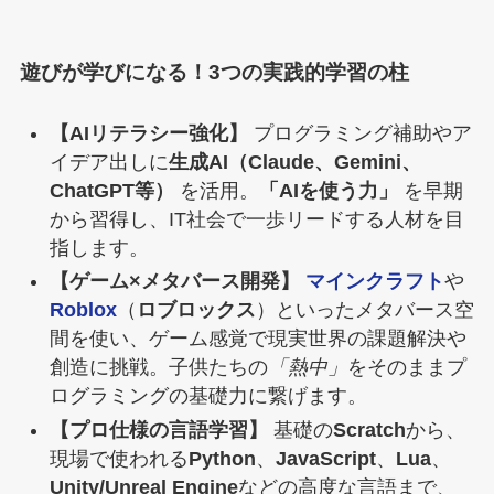
遊びが学びになる！3つの実践的学習の柱
【AIリテラシー強化】
プログラミング補助やア
イデア出しに
生成AI（Claude、Gemini、
ChatGPT等）
を活用。
「AIを使う力」
を早期
から習得し、IT社会で一歩リードする人材を目
指します。
【ゲーム×メタバース開発】
マインクラフト
や
Roblox
（
ロブロックス
）といったメタバース空
間を使い、ゲーム感覚で現実世界の課題解決や
創造に挑戦。子供たちの
「熱中」
をそのままプ
ログラミングの基礎力に繋げます。
【プロ仕様の言語学習】
基礎の
Scratch
から、
現場で使われる
Python
、
JavaScript
、
Lua
、
Unity/Unreal Engine
などの高度な言語まで、