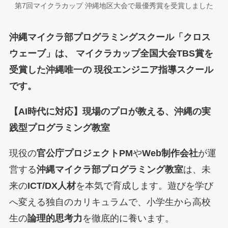
第7回マイクラカップ 沖縄地区大会で最優秀賞を受賞しました
沖縄マイクラ部プログラミングスクール「クロス
ウェーブ」は、 マイクラカップ全国大会TBS賞を
受賞した沖縄唯一の 現役エンジニア指導スクール
です。
【AI時代に対応】現場のプロが教える、沖縄の実
践型プログラミング教室
現役の
官公庁プロジェクトPM
や
Web制作会社
が運
営する
沖縄マイクラ部プログラミング教室
は、未
来の
ICT/DX人材
を本気で育成します。遊びを学び
へ変える独自のカリキュラムで、小学生から高校
生の
論理的思考力
を徹底的に養います。