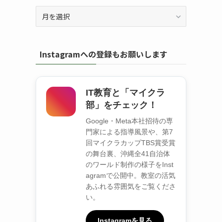
ア
ー
カ
イ
Instagramへの登録もお願いします
ブ
IT教育と「マイクラ
部」をチェック！
Google・Meta本社招待の専
門家による指導風景や、第7
回マイクラカップTBS賞受賞
の舞台裏、沖縄全41自治体
のワールド制作の様子をInst
agramで公開中。教室の活気
あふれる雰囲気をご覧くださ
い。
Instagramを見る