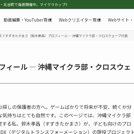
谷町で毎週開催中。マイクラカップ沖縄代表・全国大会TBS賞受賞の沖縄マイクラ部
動画編集・YouTuber育成
Webクリエイター育成
Webサイト
て
すずきたかまさ（鈴木孝昌）プロフィール ― 沖縄マイクラ部・クロスウェーブ代表
フィール ― 沖縄マイクラ部・クロスウェ
お探しの保護者の方へ。ゲームばかりで将来が不安、続くか分
な気持ちはとても自然です。このページでは、沖縄マイクラ部
営する私、鈴木孝昌（すずきたかまさ）が、子ども向けのプロ
やDX（デジタルトランスフォーメーション）の現役プロジェク