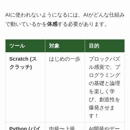
AIに使われないようになるには、AIがどんな仕組み
で動いているかを
体感
する必要があります。
ツール
対象
目的
Scratch (ス
はじめの一歩
ブロックパズ
クラッチ)
ル感覚で、プ
ログラミング
の基礎と論理
を楽しく学
び、創造性を
爆発させま
す！
Python (パイ
中級〜上級
AI開発やデー