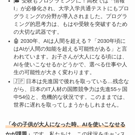
🎓 受験もプログラミングに！高校では「情報
I」が必修化され、大学入学共通テストにもプロ
グラミングの分野が導入されました。プログラ
ミング的思考力は、もはや受験を突破するため
の大切な武器です。
🤖 2030年、AIは人間を超える？「2030年頃に
はAIが人間の知能を超える可能性がある」と言
われています。お子さんが大人になる頃には、
AIを使いこなせるかどうかで、選べる仕事や人
生の可能性が大きく変わります。
🇯🇵 日本は先進国で後れを取っている…残念な
がら、日本のIT人材の国際競争力は先進55ヶ国
中54位と、危機的な状況です。このままでは、
世界に遅れを取ってしまうかもしれません。
「今の子供が大人になった時、AIを使いこなせる
かが課題」
です。私たちは、この状況をチャンス