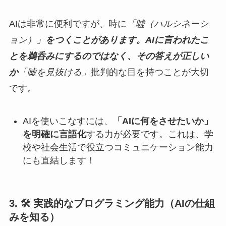
AIは非常に便利ですが、時に
「嘘（ハルシネーシ
ョン）」
をつくことがあります。AIに言われたこ
とを鵜呑みにするのではなく、その答えが正しい
か
「嘘を見抜ける」
批判的な目を持つことが大切
です。
AIを使いこなすには、
「AIに何をさせたいか」
を明確に言語化
する力が必要です。これは、学
校や社会生活で役立つコミュニケーション能力
にも直結します！
3. 🛠️ 実践的なプログラミング能力（AIの仕組
みを知る）