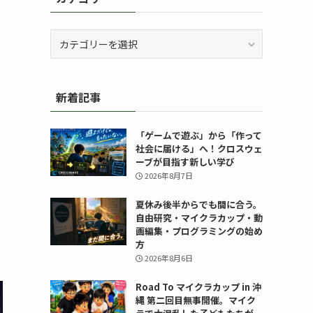
カ
テ
ゴ
リ
新着記事
ー
「ゲームで遊ぶ」から「作って
社会に届ける」へ！クロスウェ
ーブが目指す新しい学び
2026年8月7日
夏休み後半からでも間に合う。
自由研究・マイクラカップ・動
画編集・プログラミングの始め
方
2026年8月6日
Road To マイクラカップ in 沖
縄 第二回目無事開催。マイク