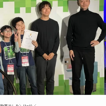
賞でした＼(^o^)／