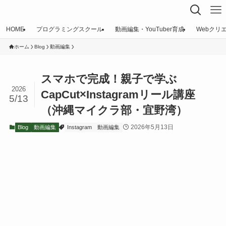
HOME
プログラミングスクール
動画編集・YouTuber育成
Webクリ
ホーム
Blog
動画編集
スマホで完成！親子で学ぶ
2026
CapCut×Instagramリール講座
5/13
（沖縄マイクラ部・宜野湾）
2026年5月13日
Blog
動画編集
Instagram
動画編集