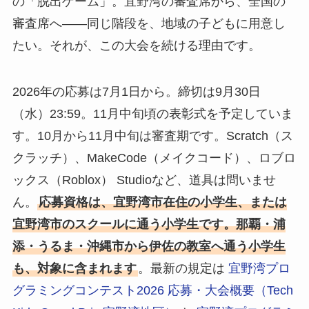
の「脱出ゲーム」。宜野湾の審査席から、全国の
審査席へ——同じ階段を、地域の子どもに用意し
たい。それが、この大会を続ける理由です。
2026年の応募は7月1日から。締切は9月30日
（水）23:59。11月中旬頃の表彰式を予定していま
す。10月から11月中旬は審査期です。Scratch（ス
クラッチ）、MakeCode（メイクコード）、ロブロ
ックス（Roblox） Studioなど、道具は問いませ
ん。
応募資格は、宜野湾市在住の小学生、または
宜野湾市のスクールに通う小学生です。那覇・浦
添・うるま・沖縄市から伊佐の教室へ通う小学生
も、対象に含まれます
。最新の規定は
宜野湾プロ
グラミングコンテスト2026 応募・大会概要（Tech